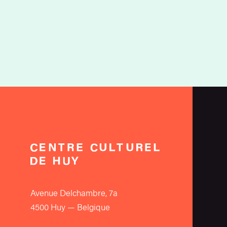
Avenue Delchambre, 7a
4500 Huy — Belgique