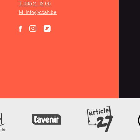
T. 085 21 12 06
M. info@ccah.be
instagram
acast
facebook