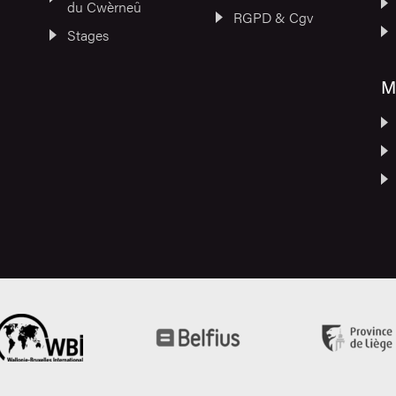
du Cwèrneû
RGPD & Cgv
Stages
M