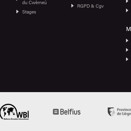
du Cwèrneû
RGPD & Cgv
Stages
M