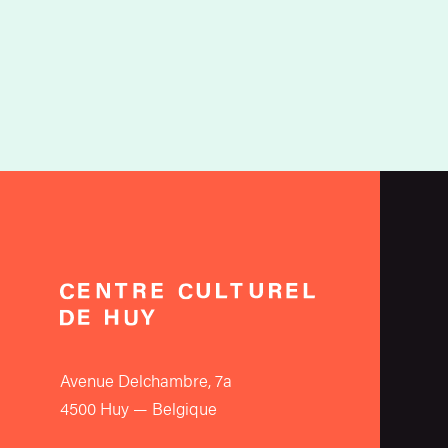
Avenue Delchambre, 7a
4500 Huy — Belgique