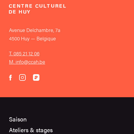
Avenue Delchambre, 7a
4500 Huy — Belgique
T. 085 21 12 06
M. info@ccah.be
instagram
acast
facebook
Saison
Ateliers & stages