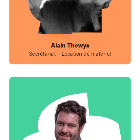
Alain Thewys
Secrétariat – Location de matériel
Envoyer un e-mail à 