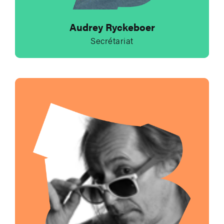
Audrey Ryckeboer
Secrétariat
Envoyer un e-mail à 