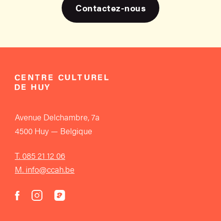
Contactez-nous
Avenue Delchambre, 7a
4500 Huy — Belgique
T. 085 21 12 06
M. info@ccah.be
instagram
acast
facebook