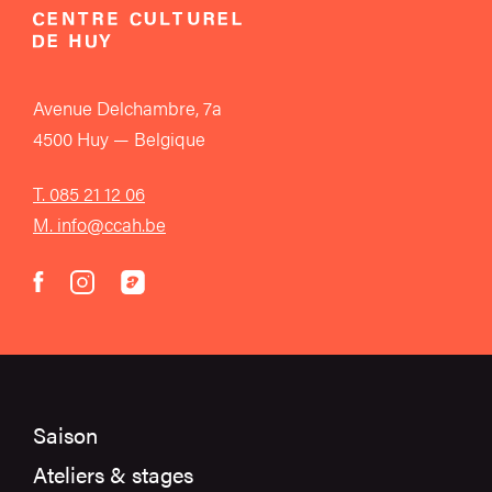
Avenue Delchambre, 7a
4500 Huy — Belgique
T. 085 21 12 06
M. info@ccah.be
instagram
acast
facebook
Saison
Ateliers & stages