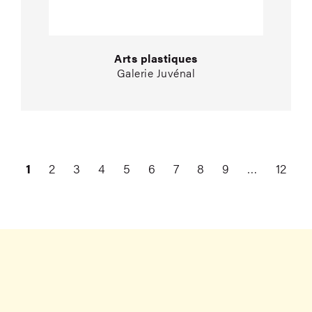
Arts plastiques
Galerie Juvénal
1
2
3
4
5
6
7
8
9
…
12