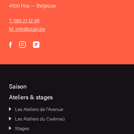
4500 Huy — Belgique
T. 085 21 12 06
M. info@ccah.be
instagram
acast
facebook
Saison
Ateliers & stages
Les Ateliers de l’Avenue
Les Ateliers du Cwèrneû
Stages