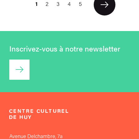
1
2
3
4
5
Suivant
Inscrivez-vous à notre newsletter
Accéder au formulaire
Avenue Delchambre, 7a