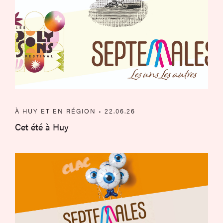
À HUY ET EN RÉGION • 22.06.26
Cet été à Huy
À Huy et en région – Mai et juin