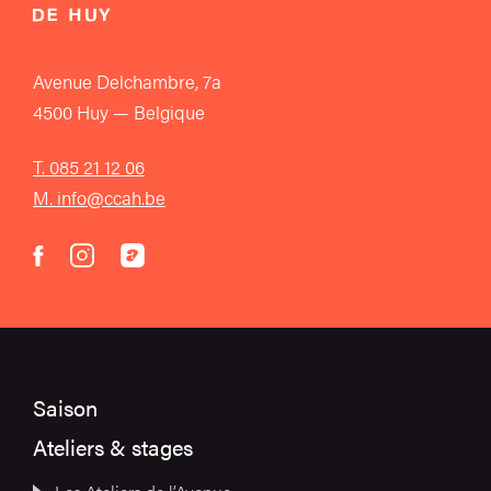
Avenue Delchambre, 7a
4500 Huy — Belgique
T. 085 21 12 06
M. info@ccah.be
instagram
acast
facebook
Saison
Ateliers & stages