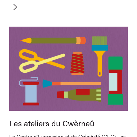
Les ateliers du Cwèrneû
Les ateliers du Cwèrneû
Le Centre d’Expression et de Créativité (CEC) Les