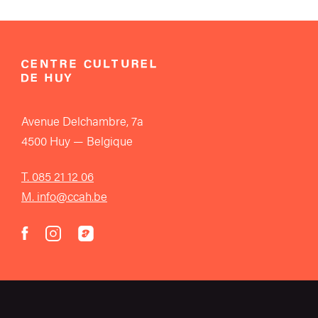
Avenue Delchambre, 7a
4500 Huy — Belgique
T. 085 21 12 06
M. info@ccah.be
instagram
acast
facebook