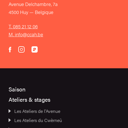
Avenue Delchambre, 7a
4500 Huy — Belgique
T. 085 21 12 06
M. info@ccah.be
instagram
acast
facebook
Saison
Ateliers & stages
Les Ateliers de l’Avenue
Les Ateliers du Cwèrneû