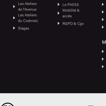
Les Ateliers
Le PASSS
de l’Avenue
Mobilité &
Les Ateliers
accès
du Cwèrneû
RGPD & Cgv
Stages
M