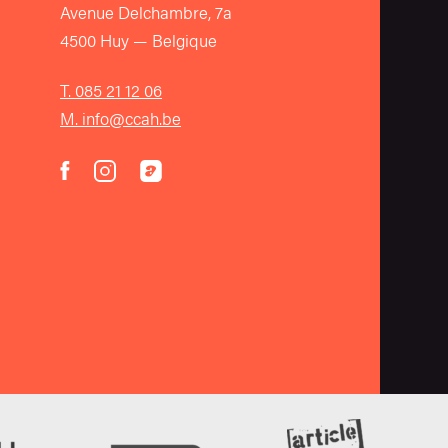
Avenue Delchambre, 7a
4500 Huy — Belgique
T. 085 21 12 06
M. info@ccah.be
instagram
acast
facebook