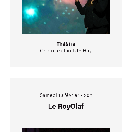
Théâtre
Centre culturel de Huy
 (une tentative d’évasion)
Le RoyOlaf
Samedi 13 février • 20h
Le RoyOlaf