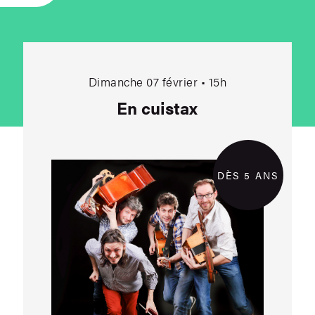
En cuistax
Dimanche 07 février • 15h
En cuistax
DÈS 5 ANS