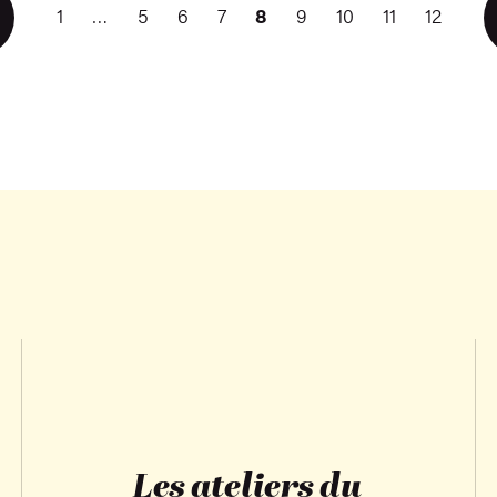
1
…
5
6
7
8
9
10
11
12
récédent
Les ateliers du