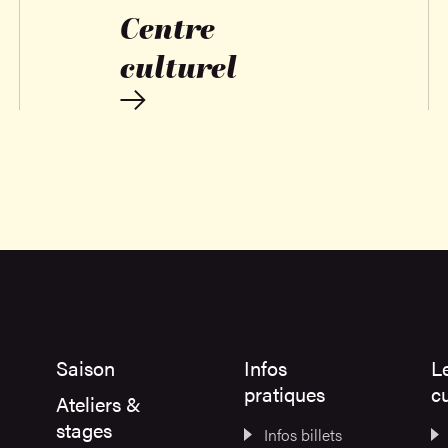
Centre
culturel
Saison
Infos
L
pratiques
cu
Ateliers &
stages
Infos billets