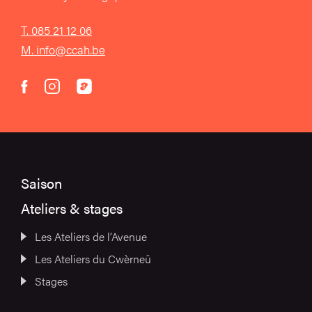
T. 085 21 12 06
M. info@ccah.be
instagram
acast
facebook
Saison
Ateliers & stages
Les Ateliers de l’Avenue
Les Ateliers du Cwèrneû
Stages