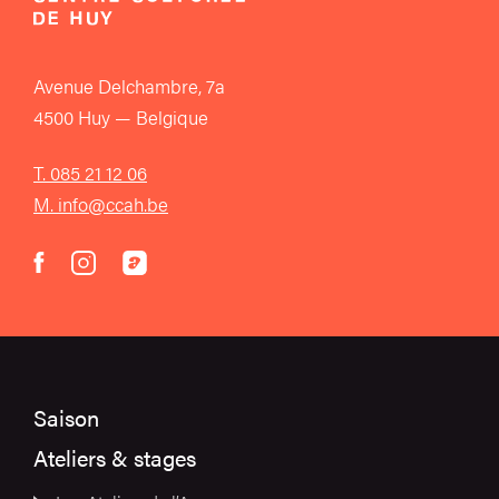
Avenue Delchambre, 7a
4500 Huy — Belgique
T. 085 21 12 06
M. info@ccah.be
instagram
acast
facebook
Saison
Ateliers & stages