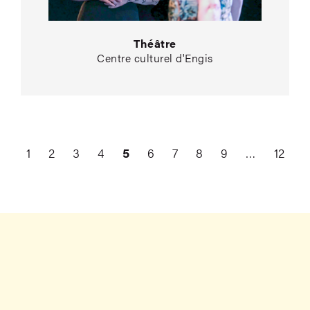
Théâtre
Centre culturel d'Engis
1
2
3
4
5
6
7
8
9
…
12
Précédent