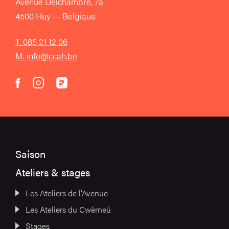
Avenue Delchambre, 7a
4500 Huy — Belgique
T. 085 21 12 06
M. info@ccah.be
instagram
acast
facebook
Saison
Ateliers & stages
Les Ateliers de l’Avenue
Les Ateliers du Cwèrneû
Stages