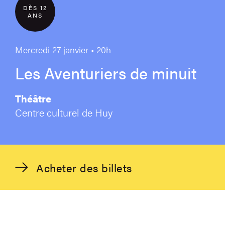
DÈS 12
ANS
Mercredi 27 janvier • 20h
Les Aventuriers de minuit
Théâtre
Centre culturel de Huy
Acheter des billets