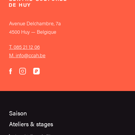
Avenue Delchambre, 7a
4500 Huy — Belgique
T. 085 21 12 06
M. info@ccah.be
instagram
acast
facebook
Saison
Ateliers & stages