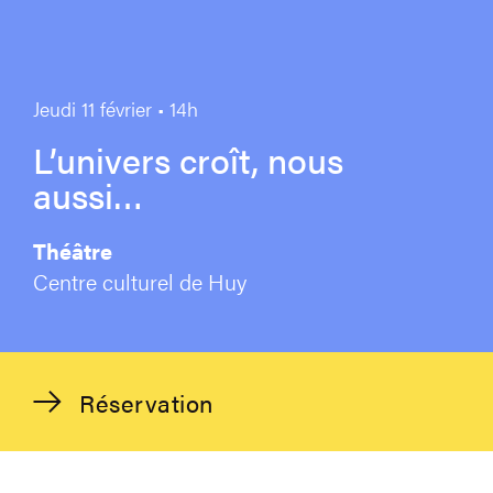
Jeudi 11 février • 14h
L’univers croît, nous
aussi…
Théâtre
Centre culturel de Huy
Réservation