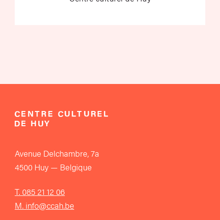
Avenue Delchambre, 7a
4500 Huy — Belgique
T. 085 21 12 06
M. info@ccah.be