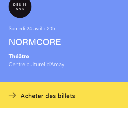
DÈS 16
ANS
Samedi 24 avril • 20h
NORMCORE
Théâtre
Centre culturel d'Amay
Acheter des billets