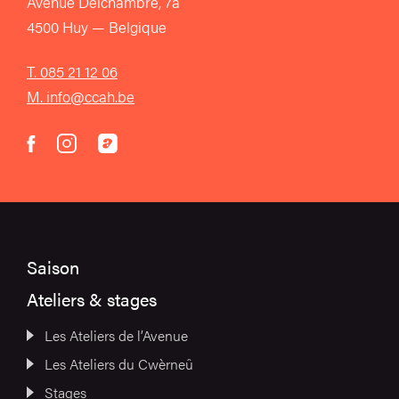
Avenue Delchambre, 7a
4500 Huy — Belgique
T. 085 21 12 06
M. info@ccah.be
instagram
acast
facebook
Saison
Ateliers & stages
Les Ateliers de l’Avenue
Les Ateliers du Cwèrneû
Stages