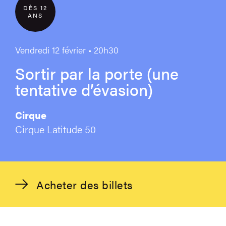
DÈS 12
ANS
Vendredi 12 février • 20h30
Sortir par la porte (une
tentative d’évasion)
Cirque
Cirque Latitude 50
Acheter des billets