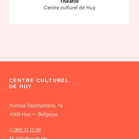
Théâtre
Centre culturel de Huy
Avenue Delchambre, 7a
4500 Huy — Belgique
T. 085 21 12 06
M. info@ccah.be