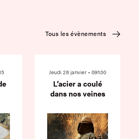
Tous les évènements
tite bande
L’acier a coulé da
15
Jeudi 28 janvier • 09h30
de
L’acier a coulé
dans nos veines