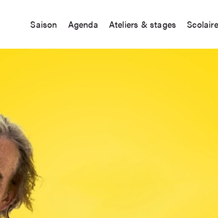
Saison
Agenda
Ateliers & stages
Scolair