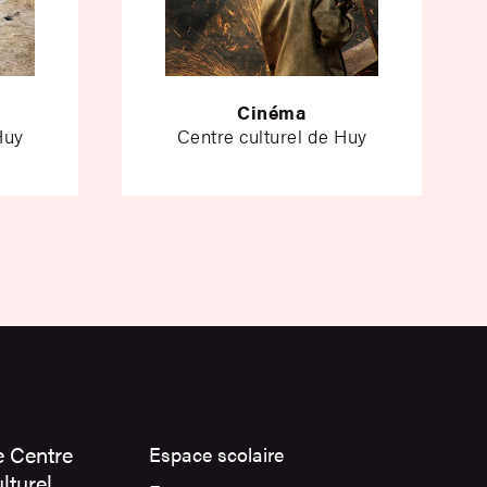
Cinéma
Huy
Centre culturel de Huy
e Centre
Espace scolaire
lturel