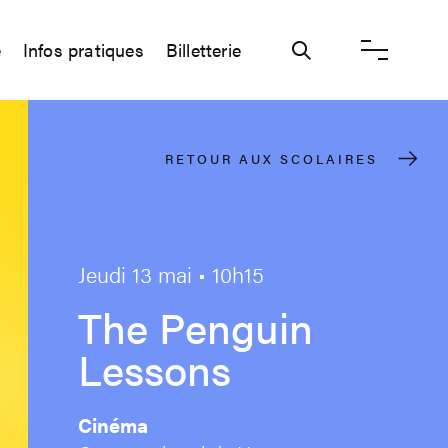
e
Infos pratiques
Billetterie
Ouvrir / ferme
RETOUR AUX SCOLAIRES
Jeudi 13 mai • 10h15
The Penguin
Lessons
Cinéma