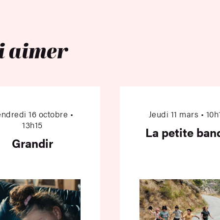
i aimer
Grandir
La pe
ndredi 16 octobre •
Jeudi 11 mars • 10h
13h15
La petite ban
Grandir