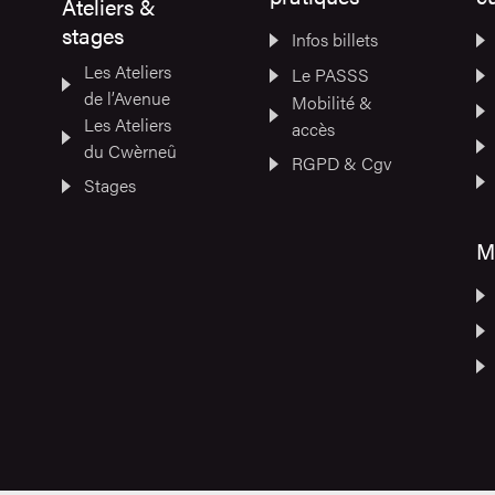
Ateliers &
stages
Infos billets
Les Ateliers
Le PASSS
de l’Avenue
Mobilité &
Les Ateliers
accès
du Cwèrneû
RGPD & Cgv
Stages
M