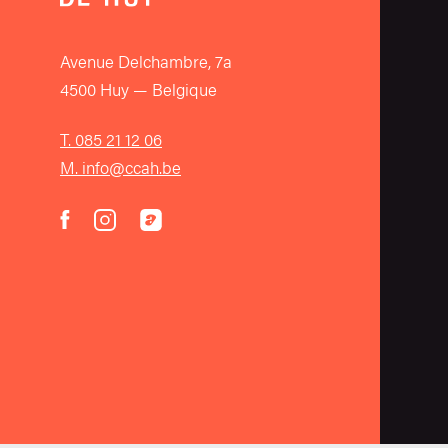
Avenue Delchambre, 7a
4500 Huy — Belgique
T. 085 21 12 06
M. info@ccah.be
instagram
acast
facebook