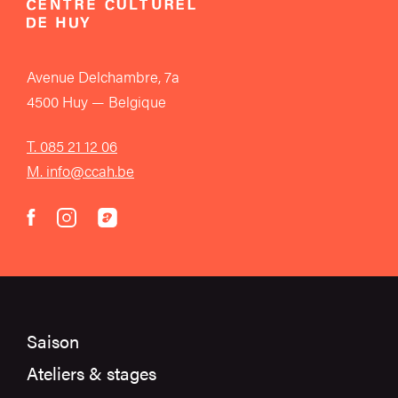
Avenue Delchambre, 7a
4500 Huy — Belgique
T. 085 21 12 06
M. info@ccah.be
instagram
acast
facebook
Saison
Ateliers & stages