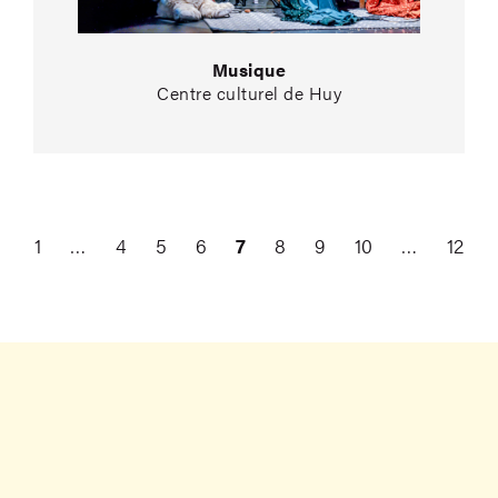
Musique
Centre culturel de Huy
1
…
4
5
6
7
8
9
10
…
12
Précédent