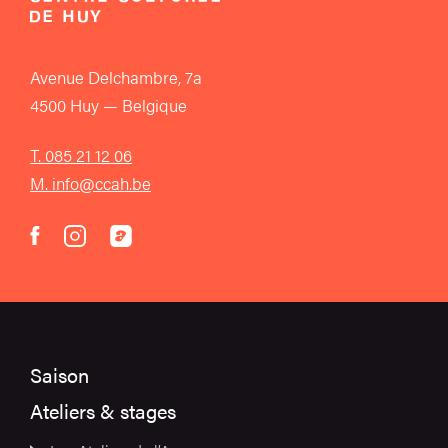
Avenue Delchambre, 7a
4500 Huy — Belgique
T. 085 21 12 06
M. info@ccah.be
instagram
acast
facebook
Saison
Ateliers & stages