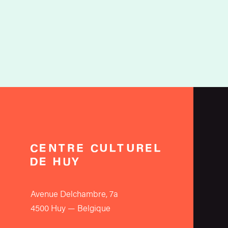
Avenue Delchambre, 7a
4500 Huy — Belgique