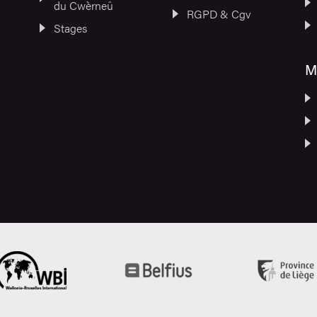
du Cwèrneû
RGPD & Cgv
Stages
M