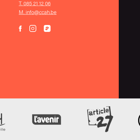
T. 085 21 12 06
M. info@ccah.be
instagram
acast
facebook