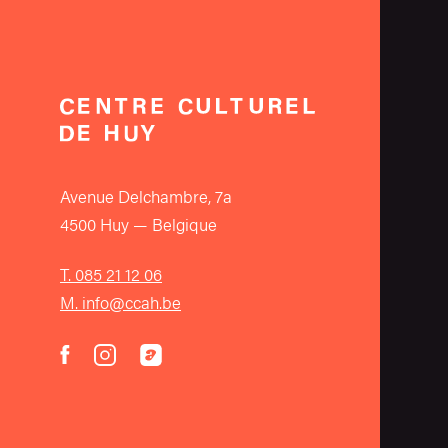
Avenue Delchambre, 7a
4500 Huy — Belgique
T. 085 21 12 06
M. info@ccah.be
instagram
acast
facebook