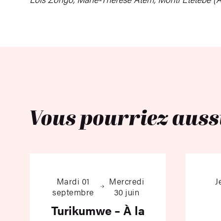
Vous pourriez auss
Turikumwe – À la décou
Mardi 01
Mercredi
J
septembre
30 juin
Turikumwe – À la