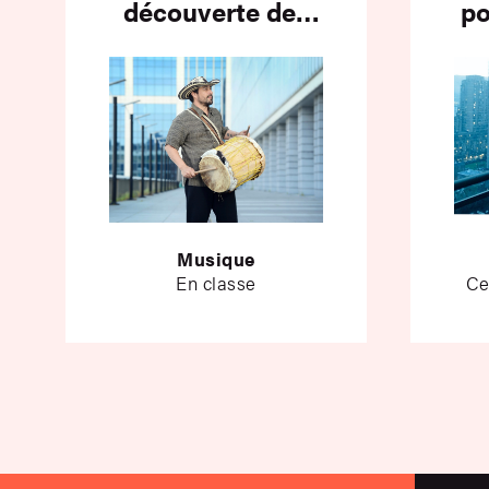
découverte des
po
Bailes cantaos de
Colombie
Musique
En classe
Ce