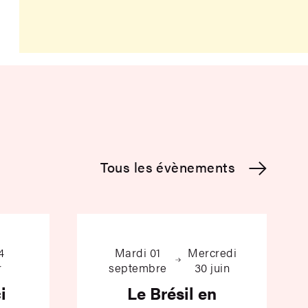
Tous les évènements
ps – Ici Baba
Le Brésil en chan
4
Mardi 01
Mercredi
r
septembre
30 juin
i
Le Brésil en