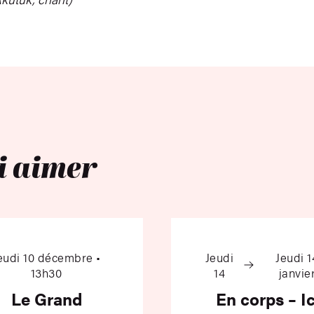
i aimer
verte des Bailes cantaos de Colombie
Le Grand possible – André Borbé
En cor
eudi 10 décembre •
Jeudi
Jeudi 1
13h30
14
janvie
Le Grand
En corps – Ic