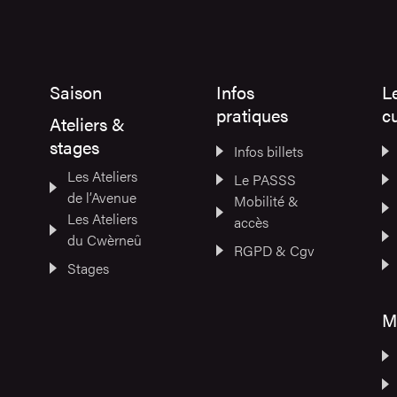
Saison
Infos
L
pratiques
cu
Ateliers &
stages
Infos billets
Les Ateliers
Le PASSS
de l’Avenue
Mobilité &
Les Ateliers
accès
du Cwèrneû
RGPD & Cgv
Stages
M