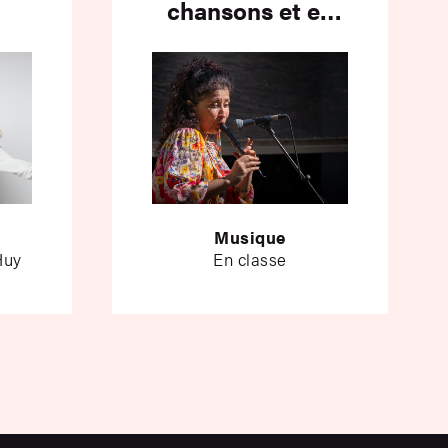
chansons et en
rythmes avec
Cécilia Peçanha
Musique
Huy
En classe