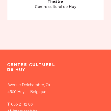
Théâtre
Centre culturel de Huy
Avenue Delchambre, 7a
4500 Huy — Belgique
T. 085 21 12 06
M. info@ccah.be