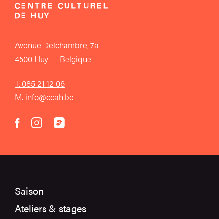
Avenue Delchambre, 7a
4500 Huy — Belgique
T. 085 21 12 06
M. info@ccah.be
instagram
acast
facebook
Saison
Ateliers & stages