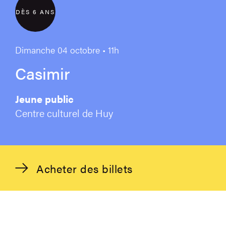
DÈS 6 ANS
Dimanche 04 octobre • 11h
Casimir
Jeune public
Centre culturel de Huy
Acheter des billets