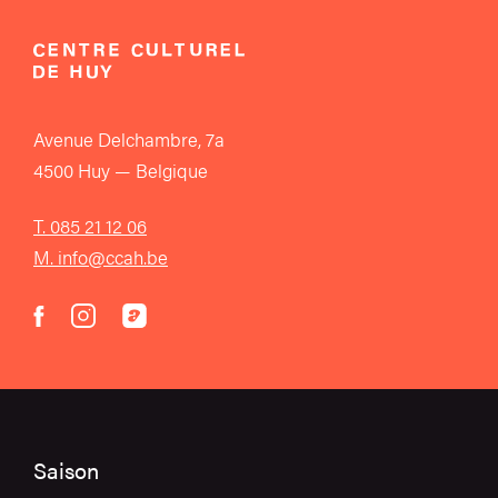
Avenue Delchambre, 7a
4500 Huy — Belgique
T. 085 21 12 06
M. info@ccah.be
instagram
acast
facebook
Saison