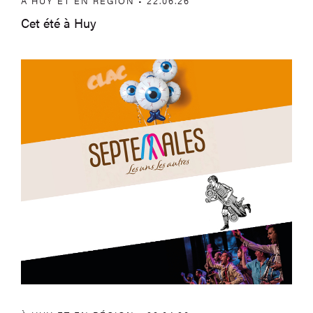
À HUY ET EN RÉGION • 22.06.26
Cet été à Huy
À Huy et en région – Mai et juin