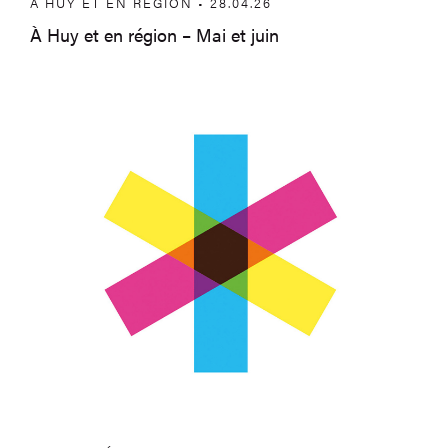
À HUY ET EN RÉGION • 28.04.26
À Huy et en région – Mai et juin
Participez au Parcours d’Art 2026 – Ca