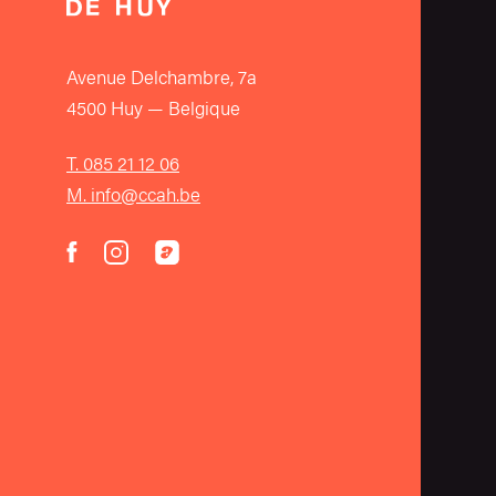
Avenue Delchambre, 7a
4500 Huy — Belgique
T. 085 21 12 06
M. info@ccah.be
instagram
acast
facebook