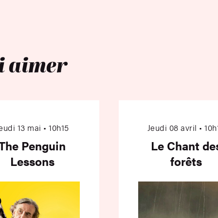
i aimer
The Penguin Lessons
Le Cha
eudi 13 mai • 10h15
Jeudi 08 avril • 10h
The Penguin
Le Chant de
Lessons
forêts