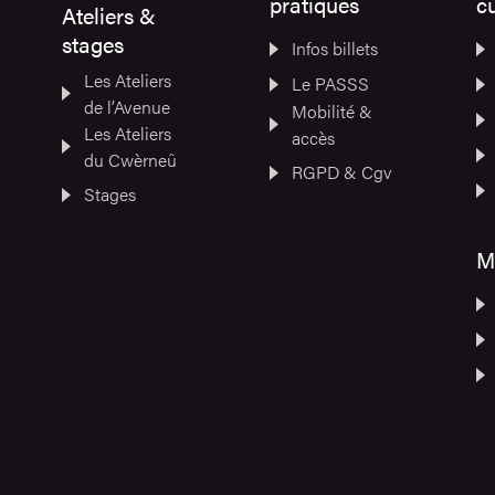
pratiques
cu
Ateliers &
stages
Infos billets
Les Ateliers
Le PASSS
de l’Avenue
Mobilité &
Les Ateliers
accès
du Cwèrneû
RGPD & Cgv
Stages
M