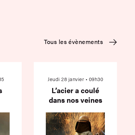
Tous les évènements
nt des forêts
L’acier a coulé da
15
Jeudi 28 janvier • 09h30
s
L’acier a coulé
dans nos veines