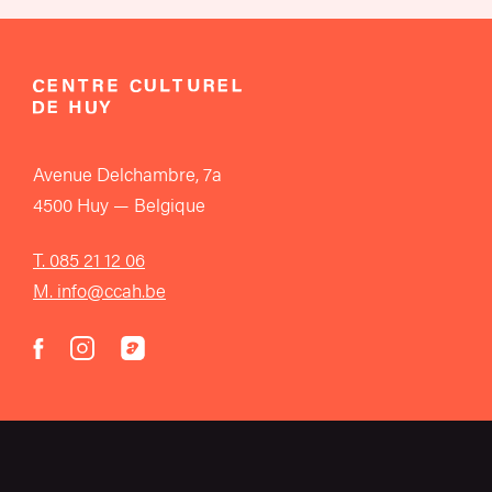
Avenue Delchambre, 7a
4500 Huy — Belgique
T. 085 21 12 06
M. info@ccah.be
instagram
acast
facebook