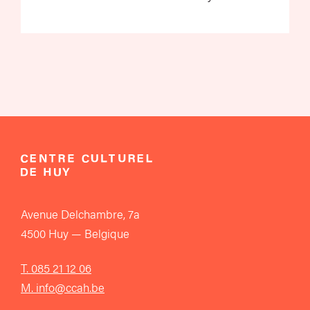
Avenue Delchambre, 7a
4500 Huy — Belgique
T. 085 21 12 06
M. info@ccah.be