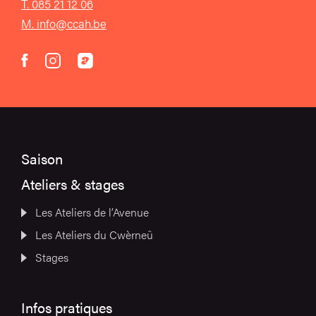
T. 085 21 12 06
M. info@ccah.be
instagram
acast
facebook
Saison
Ateliers & stages
Les Ateliers de l’Avenue
Les Ateliers du Cwèrneû
Stages
Infos pratiques