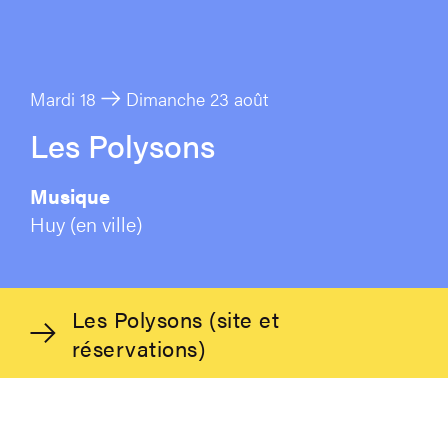
Mardi 18
Dimanche 23 août
Les Polysons
Musique
Huy (en ville)
Les Polysons (site et
réservations)