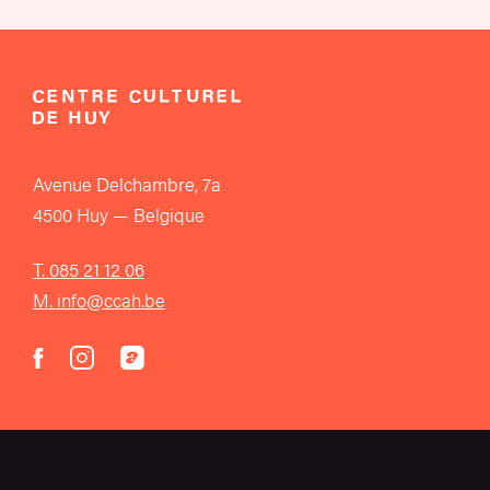
Avenue Delchambre, 7a
4500 Huy — Belgique
T. 085 21 12 06
M. info@ccah.be
instagram
acast
facebook