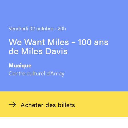
Vendredi 02 octobre • 20h
We Want Miles – 100 ans
de Miles Davis
Musique
Centre culturel d'Amay
Acheter des billets