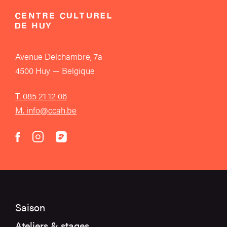
Avenue Delchambre, 7a
4500 Huy — Belgique
T. 085 21 12 06
M. info@ccah.be
instagram
acast
facebook
Saison
Ateliers & stages