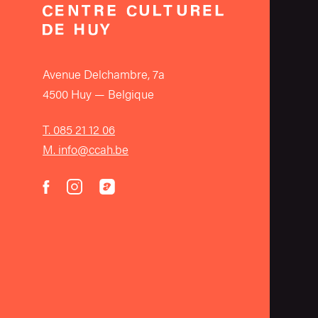
Avenue Delchambre, 7a
4500 Huy — Belgique
T. 085 21 12 06
M. info@ccah.be
instagram
acast
facebook