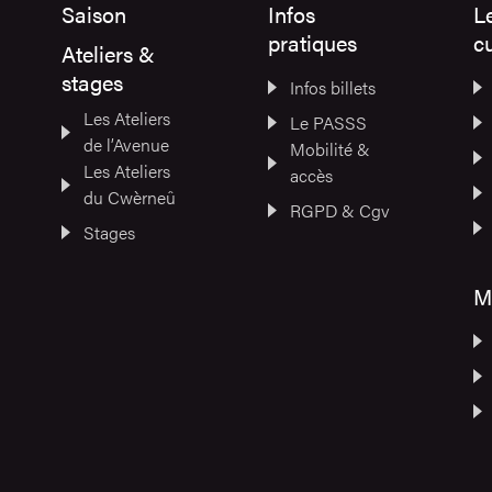
Saison
Infos
L
pratiques
cu
Ateliers &
stages
Infos billets
Les Ateliers
Le PASSS
de l’Avenue
Mobilité &
Les Ateliers
accès
du Cwèrneû
RGPD & Cgv
Stages
M