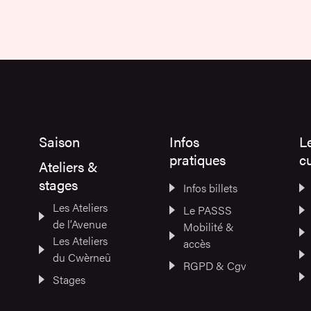
Saison
Infos
L
pratiques
cu
Ateliers &
stages
Infos billets
Les Ateliers
Le PASSS
de l’Avenue
Mobilité &
Les Ateliers
accès
du Cwèrneû
RGPD & Cgv
Stages