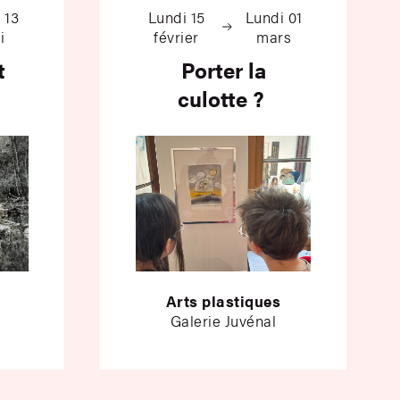
 13
Lundi 15
Lundi 01
i
février
mars
t
Porter la
culotte ?
Arts plastiques
Galerie Juvénal