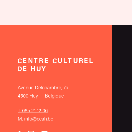
Avenue Delchambre, 7a
4500 Huy — Belgique
T. 085 21 12 06
M. info@ccah.be