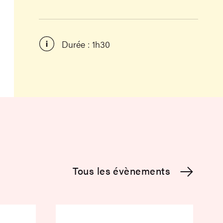
Durée : 1h30
Tous les évènements
RTS et cætera
Porter la culotte ?