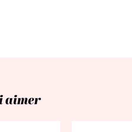
i aimer
rts
Parcours d’Art – Hasard
AUX A