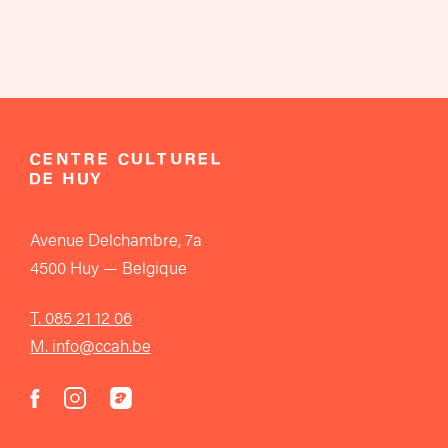
Avenue Delchambre, 7a
4500 Huy — Belgique
T. 085 21 12 06
M. info@ccah.be
instagram
acast
facebook