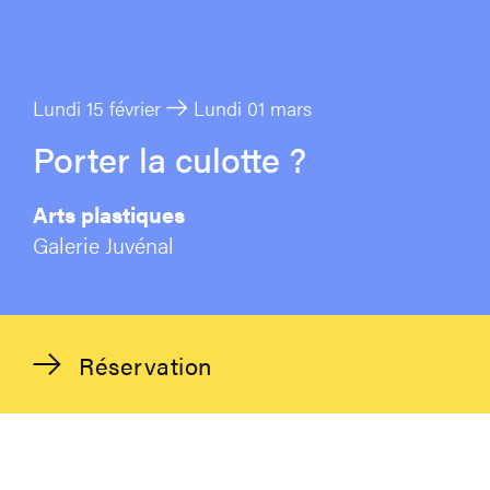
Lundi 15 février
Lundi 01 mars
Porter la culotte ?
Arts plastiques
Galerie Juvénal
Réservation