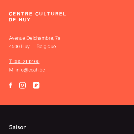
Avenue Delchambre, 7a
4500 Huy — Belgique
T. 085 21 12 06
M. info@ccah.be
instagram
acast
facebook
Saison