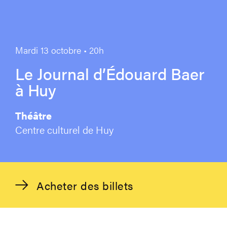
Mardi 13 octobre • 20h
Le Journal d’Édouard Baer
à Huy
Théâtre
Centre culturel de Huy
Acheter des billets